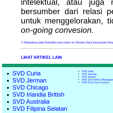
intelektual, atau juga
bersumber dari relasi 
untuk menggelorakan, t
on-going convesion.
*) Dibawakan pada Rekoleksi para imam se-Vikariat Utara Keuskupan Pang
LIHAT ARTIKEL LAIN
SVD Curia
SVD India
SVD Jepang
SVD Taiwan
SVD Jerman
SVD Zona Africa Madagas
SVD Zona Pan America
SVD Chicago
SVD Irlandia British
SVD Australia
SVD Filipina Selatan