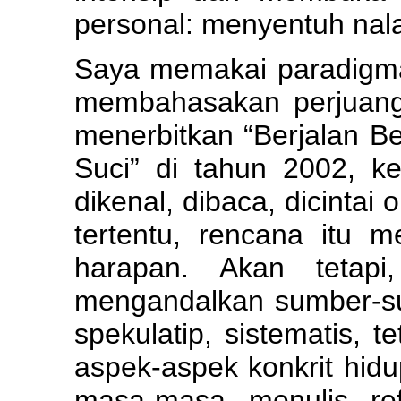
personal: menyentuh nalar
Saya memakai paradig
membahasakan perjuanga
menerbitkan “Berjalan B
Suci” di tahun 2002, k
dikenal, dibaca, dicinta
tertentu, rencana itu
harapan. Akan tetapi
mengandalkan sumber-su
spekulatip, sistematis,
aspek-aspek konkrit hidu
masa-masa menulis ref