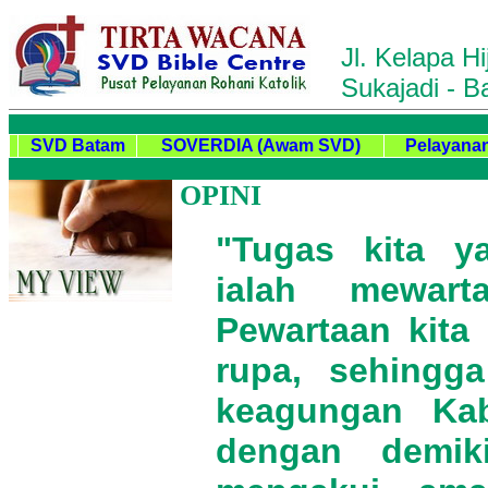
Jl. Kelapa Hi
Sukajadi - 
SVD Batam
SOVERDIA (Awam SVD)
Pelayanan
OPINI
"Tugas kita y
ialah mewart
Pewartaan kita
rupa, sehingg
keagungan Ka
dengan demik