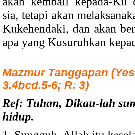
akan kembali kepada-Ku d
sia, tetapi akan melaksana
Kukehendaki, dan akan ber
apa yang Kusuruhkan kepa
Mazmur Tanggapan (
Yes
3.4bcd.5-6; R: 3
)
Ref: Tuhan, Dikau-lah sum
hidup.
Sungguh, Allah itu kese