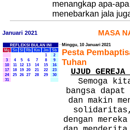
menangkap apa-apa,
menebarkan jala juga
MASA N
Januari 2021
Minggu, 10 Januari 2021
REFLEKSI BULAN INI
Pesta Pembaptis
Mg
Sn
Sl
Rb
Km
Jm
Sb
1
2
Tuhan
3
4
5
6
7
8
9
10
11
12
13
14
15
16
UJUD GEREJA 
17
18
19
20
21
22
23
24
25
26
27
28
29
30
Semoga kit
31
bangsa dapat 
dan makin me
solidaritas
dengan mereka
dan menderita