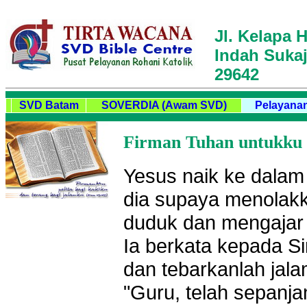
Jl. Kelapa H
Indah Sukaj
29642
SVD Batam
SOVERDIA (Awam SVD)
Pelayanan
Firman Tuhan untukku ha
Yesus naik ke dalam
dia supaya menolakka
duduk dan mengajar o
Ia berkata kepada Si
dan tebarkanlah jal
"Guru, telah sepanj