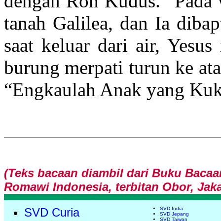
dengan Roh Kudus.” Pada wa
tanah Galilea, dan Ia diba
saat keluar dari air, Yesus
burung merpati turun ke ata
“Engkaulah Anak yang Kuk
(Teks bacaan diambil dari Buku Bacaa
Romawi Indonesia, terbitan Obor, Jaka
SVD Curia
SVD India
SVD Jepang
SVD Taiwan