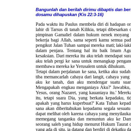
Bangunlah dan berilah dirimu dibaptis dan b
dosamu dihapuskan
(Kis 22:3-16)
Pada waktu itu Paulus membela diri di hadapan o
lahir di Tarsus di tanah Kilikia, tetapi dibesarkan
pimpinan Gamaliel dalam hukum nenek moyang ki
bekerja bagi Allah, sama seperti kamu semua pad
pengikut Jalan Tuhan sampai mereka mati; laki-la
dalam penjara. Tentang hal itu baik Imam Ag
kesaksian. Dari mereka itu aku telah mendapat sur
aku telah pergi ke sana untuk menangkap penganu
membawa mereka ke Yerusalem untuk dihukum.
Tetapi dalam perjalanan ke sana, ketika aku sudah
tiba memancarlah cahaya dari langit, cahaya yang
aku ke tanah, dan aku mendengar suatu suara
Mengapakah engkau menganiaya Aku?' Jawabku, '
Yesus, orang Nazaret, yang kauaniaya itu.' Mere
itu, tetapi suara Dia, yang berkata kepadaku, t
apakah yang harus kuperbuat?' Kata Tuhan kepada
sana akan diberitahukan kepadamu segala sesuatu
dapat melihat oleh karena cahaya yang menyilauk
memegang tanganku dan menuntun aku ke Damsy
seorang saleh yang hidup menurut Hukum Taurat da
yang ada di situ. ia datang dan berdiri di dekatku 