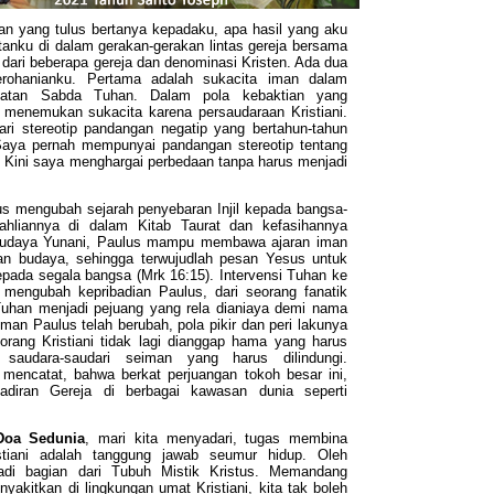
an yang tulus bertanya kepadaku, apa hasil yang aku
batanku di dalam gerakan-gerakan lintas gereja bersama
dari beberapa gereja dan denominasi Kristen. Ada dua
erohanianku. Pertama adalah sukacita iman dalam
yatan Sabda Tuhan. Dalam pola kebaktian yang
 menemukan sukacita karena persaudaraan Kristiani.
ari stereotip pandangan negatip yang bertahun-tahun
 Saya pernah mempunyai pandangan stereotip tentang
n. Kini saya menghargai perbedaan tanpa harus menjadi
us mengubah sejarah penyebaran Injil kepada bangsa-
hliannya di dalam Kitab Taurat dan kefasihannya
budaya Yunani, Paulus mampu membawa ajaran iman
an budaya, sehingga terwujudlah pesan Yesus untuk
epada segala bangsa (Mrk 16:15). Intervensi Tuhan ke
mengubah kepribadian Paulus, dari seorang fanatik
uhan menjadi pejuang yang rela dianiaya demi nama
man Paulus telah berubah, pola pikir dan peri lakunya
orang Kristiani tidak lagi dianggap hama yang harus
 saudara-saudari seiman yang harus dilindungi.
 mencatat, bahwa berkat perjuangan tokoh besar ini,
adiran Gereja di berbagai kawasan dunia seperti
Doa Sedunia
, mari kita menyadari, tugas membina
stiani adalah tanggung jawab seumur hidup. Oleh
jadi bagian dari Tubuh Mistik Kristus. Memandang
akitkan di lingkungan umat Kristiani, kita tak boleh