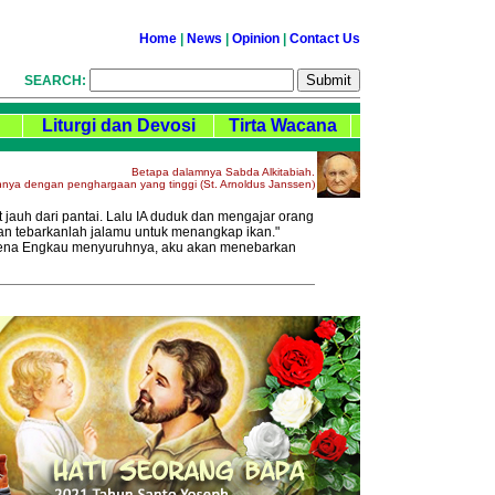
Home
|
News
|
Opinion
|
Contact Us
SEARCH:
Liturgi dan Devosi
Tirta Wacana
Betapa dalamnya Sabda Alkitabiah.
nya dengan penghargaan yang tinggi (St. Arnoldus Janssen
)
jauh dari pantai. Lalu IA duduk dan mengajar orang
dan tebarkanlah jalamu untuk menangkap ikan."
arena Engkau menyuruhnya, aku akan menebarkan