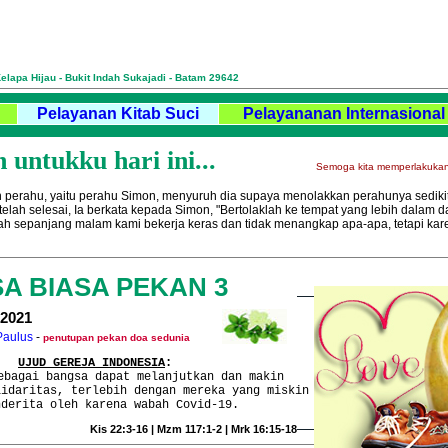
Kelapa Hijau - Bukit Indah Sukajadi - Batam 29642
Pelayanan Kitab Suci
Pelayananan Internasional
untukku hari ini...
Semoga kita memperlakukan
 perahu, yaitu perahu Simon, menyuruh dia supaya menolakkan perahunya sedikit 
telah selesai, Ia berkata kepada Simon, "Bertolaklah ke tempat yang lebih dalam 
lah sepanjang malam kami bekerja keras dan tidak menangkap apa-apa, tetapi k
A BIASA PEKAN 3
 2021
Paulus
-
penutupan pekan doa sedunia
UJUD GEREJA INDONESIA
:
ebagai bangsa dapat melanjutkan dan makin
lidaritas, terlebih dengan mereka yang miskin
nderita oleh karena wabah Covid-19.
Kis 22:3-16 | Mzm 117:1-2 | Mrk 16:15-18