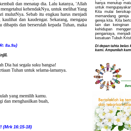
hanya menutup mata
 kembali dan menatap dia. Lalu katanya, 'Allah
untuk mengupayakan pe
 mengetahui kehendakNya, untuk melihat Yang
Kita mulai bersikap
ri mulutNya. Sebab itu engkau harus menjadi
memandang gereja a
 kaulihat dan kaudengar. Sekarang, mengapa
gereja kita. Kita be
u dibaptis dan berserulah kepada Tuhan, maka
lain dan keingina
kehidupan mengge
penganiaya, menjadi
kesatuan Tubuh Krist
)
 R: 8a.9a
Di depan tahta belas
kami. Ampunilah kami
jil.
ah Dia hai segala suku bangsa!
esetiaan Tuhan untuk selama-lamanya.
ah yang memilih kamu.
 dan menghasilkan buah,
l!
(Mrk 16:15-18)