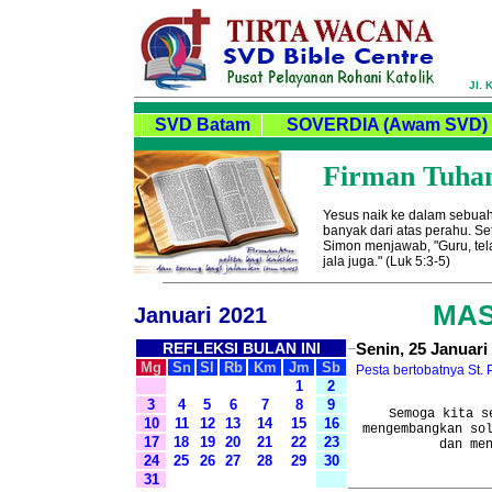
Jl. 
SVD Batam
SOVERDIA (Awam SVD)
Firman Tuhan 
Yesus naik ke dalam sebuah
banyak dari atas perahu. Se
Simon menjawab, "Guru, te
jala juga." (Luk 5:3-5)
MAS
Januari 2021
REFLEKSI BULAN INI
Senin, 25 Januari
Mg
Sn
Sl
Rb
Km
Jm
Sb
Pesta bertobatnya St. 
1
2
3
4
5
6
7
8
9
Semoga kita s
10
11
12
13
14
15
16
mengembangkan so
17
18
19
20
21
22
23
dan me
24
25
26
27
28
29
30
31