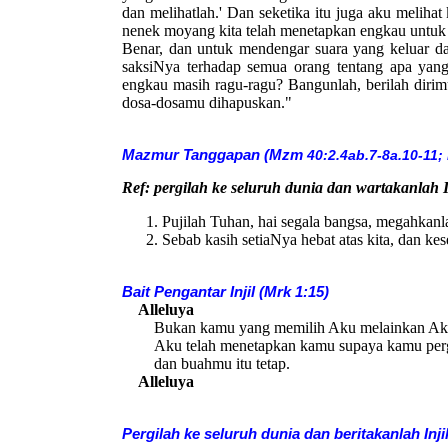
dan melihatlah.' Dan seketika itu juga aku melihat
nenek moyang kita telah menetapkan engkau untuk
Benar, dan untuk mendengar suara yang keluar da
saksiNya terhadap semua orang tentang apa yang
engkau masih ragu-ragu? Bangunlah, berilah dirim
dosa-dosamu dihapuskan."
Mazmur Tanggapan (
Mzm
40:2.4ab.7-8a.10-11;
Ref:
pergilah ke seluruh dunia dan wartakanlah In
Pujilah Tuhan, hai segala bangsa, megahkanl
Sebab kasih setiaNya hebat atas kita, dan k
Bait Pengantar Injil (Mrk 1:15)
Alleluya
Bukan kamu yang memilih Aku melainkan Akul
Aku telah menetapkan kamu supaya kamu pergi
dan buahmu itu tetap.
Alleluya
Pergilah ke seluruh dunia dan beritakanlah Inji