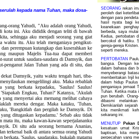
SEORANG
rekan im
erserulah kepada nama Tuhan, maka dosa-
peroleh dari keterli
dengan para pendeta 
hasil nyata bagi k
rang-orang Yahudi, "Aku adalah orang Yahudi,
keanekaan pengha
 di kota ini. Aku dididik dengan teliti di bawah
berbeda, saya mulai
Kedua, pertobatan d
ta, sehingga aku menjadi seorang yang giat
bercokol di hatiku.
a waktu itu. Aku telah menganiaya pengikut-
gereja-gereja Kriste
ki dan perempuan kutangkap dan kuserahkan ke
seperti mereka.
ung maupun Majelis Tua-tua dapat memberi
at-surat untuk saudara-saudara di Damsyik, dan
PERTOBATAN
Paul
bangsa. Dengan kea
t-penganut Jalan Tuhan yang ada di situ, dan
dalam bahasa dan 
menyeberangi batas
 dekat Damsyik, yaitu waktu tengah hari, tiba-
memberitakan Injil k
 menyilaukan mengelilingi aku. Maka rebahlah
dalam hidup Paulus 
 yang berkata kepadaku, 'Saulus! Saulus!
penganiaya jemaat T
Tuhan. Ketika mata i
Siapakah Engkau, Tuhan?' Katanya, 'Akulah
pun berubah. Orang-
ka yang menyertai aku memang melihat cahaya
dibasmi melainkan
idaklah mereka dengar. Maka kataku, 'Tuhan,
Demikianlah sejarah
ku, 'Bangkitlah dan pergilah ke Damsyik. Di
kita menikmati keh
 yang ditugaskan kepadamu.' Sebab aku tidak
sekarang ini.
an mata itu, maka kawan-kawan seperjalananku
MENUTUP
Pekan 
ik. Di situ ada seorang bernama Ananias,
kesatuan umat Kri
n terkenal baik di antara semua orang Yahudi
baptisan, kita men
dan berkata, 'Saulus, saudaraku, bukalah matamu
perpecahan yang meny