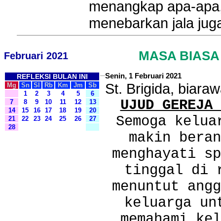
menangkap apa-apa,
menebarkan jala juga
MASA BIASA
Februari 2021
Senin, 1 Februari 2021
REFLEKSI BULAN INI
St. Brigida, biaraw
Mg
Sn
Sl
Rb
Km
Jm
Sb
1
2
3
4
5
6
UJUD GEREJA 
7
8
9
10
11
12
13
14
15
16
17
18
19
20
Semoga kelua
21
22
23
24
25
26
27
28
makin beran
menghayati sp
tinggal di 
menuntut angg
keluarga un
memahami kel