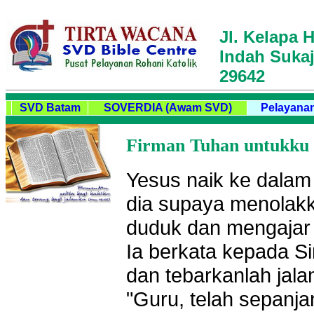
Jl. Kelapa H
Indah Sukaj
29642
SVD Batam
SOVERDIA (Awam SVD)
Pelayanan
Firman Tuhan untukku ha
Yesus naik ke dalam
dia supaya menolakka
duduk dan mengajar o
Ia berkata kepada Si
dan tebarkanlah jal
"Guru, telah sepanj