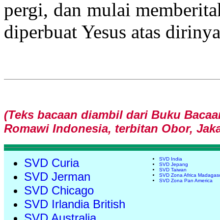
pergi, dan mulai memberita
diperbuat Yesus atas diriny
(Teks bacaan diambil dari Buku Bacaa
Romawi Indonesia, terbitan Obor, Jaka
SVD Curia
SVD India
SVD Jepang
SVD Taiwan
SVD Jerman
SVD Zona Africa Madagas
SVD Zona Pan America
SVD Chicago
SVD Irlandia British
SVD Australia