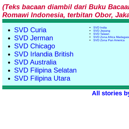
(Teks bacaan diambil dari Buku Bacaa
Romawi Indonesia, terbitan Obor, Jaka
SVD Curia
SVD India
SVD Jepang
SVD Taiwan
SVD Jerman
SVD Zona Africa Madagas
SVD Zona Pan America
SVD Chicago
SVD Irlandia British
SVD Australia
SVD Filipina Selatan
SVD Filipina Utara
All stories