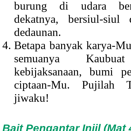
burung di udara ber
dekatnya, bersiul-siul 
dedaunan.
Betapa banyak karya-Mu
semuanya Kaubua
kebijaksanaan, bumi p
ciptaan-Mu. Pujilah 
jiwaku!
Bait Pengantar Injil (Mat 