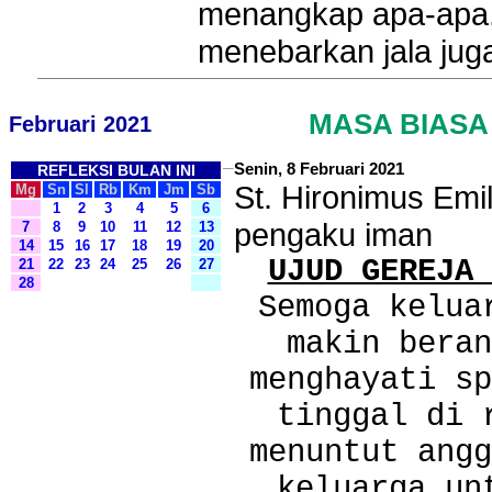
menangkap apa-apa,
menebarkan jala juga
MASA BIASA
Februari 2021
Senin, 8 Februari 2021
REFLEKSI BULAN INI
St. Hironimus Emil
Mg
Sn
Sl
Rb
Km
Jm
Sb
1
2
3
4
5
6
pengaku iman
7
8
9
10
11
12
13
14
15
16
17
18
19
20
UJUD GEREJA 
21
22
23
24
25
26
27
28
Semoga kelua
makin beran
menghayati sp
tinggal di 
menuntut angg
keluarga un