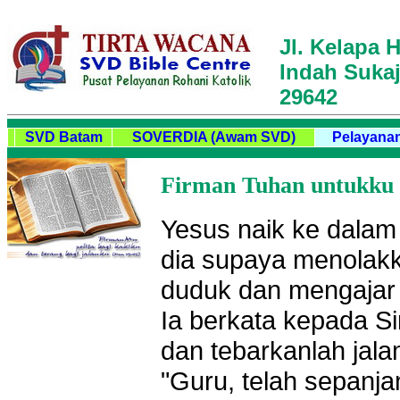
Jl. Kelapa H
Indah Sukaj
29642
SVD Batam
SOVERDIA (Awam SVD)
Pelayanan
Firman Tuhan untukku ha
Yesus naik ke dalam
dia supaya menolakka
duduk dan mengajar o
Ia berkata kepada Si
dan tebarkanlah jal
"Guru, telah sepanj